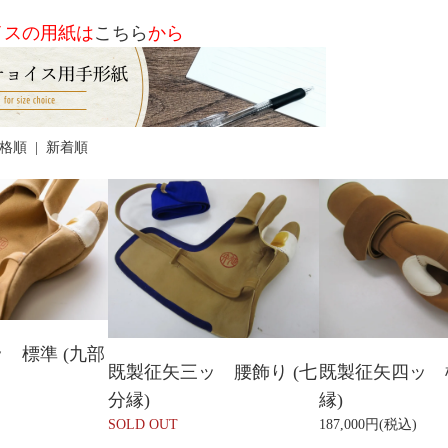
イスの用紙は
こちら
から
格順
|
新着順
 標準 (九部
既製征矢三ッ 腰飾り (七
既製征矢四ッ 標
分縁)
縁)
SOLD OUT
187,000円(税込)