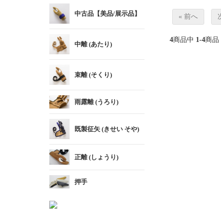
中古品【美品/展示品】
« 前へ
4
商品中
1-4
商品
中離 (あたり)
束離 (そくり)
雨露離 (うろり)
既製征矢 (きせい そや)
正離 (しょうり)
押手