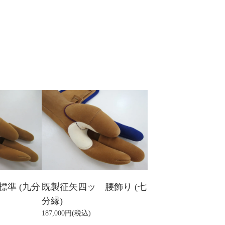
準 (九分
既製征矢四ッ 腰飾り (七
分縁)
187,000円(税込)