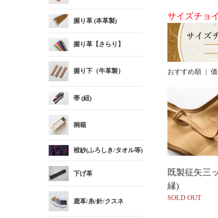
サイズチョ
握り革 (本革製)
握り革【さらり】
握り下（牛革製）
おすすめ順 |
価
帯 (紐)
桐箱
袱紗(ふろしき/タオル等)
既製征矢三ッ
下げ革
縁)
SOLD OUT
鹿革/糸/針/クスネ