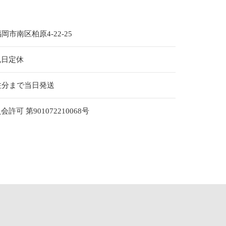
福岡市南区柏原4-22-25
祝日定休
注分まで当日発送
可 第901072210068号