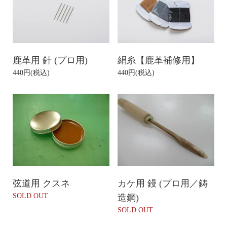
鹿革用 針 (プロ用)
絹糸【鹿革補修用】
440円(税込)
440円(税込)
弦道用 クスネ
カケ用 鏝 (プロ用／鋳
SOLD OUT
造鋼)
SOLD OUT