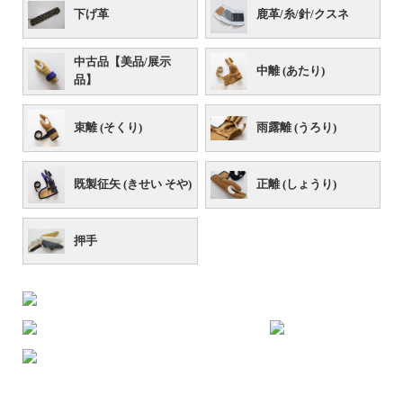
下げ革
鹿革/糸/針/クスネ
中古品【美品/展示
中離 (あたり)
品】
束離 (そくり)
雨露離 (うろり)
既製征矢 (きせい そや)
正離 (しょうり)
押手