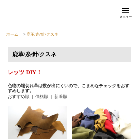
メニュー
ホーム
>
鹿革/糸/針/クスネ
鹿革/糸/針/クスネ
レッツ DIY！
色物の端切れ革は数が出にくいので、こまめなチェックをおす
すめします。
おすすめ順 |
価格順
|
新着順