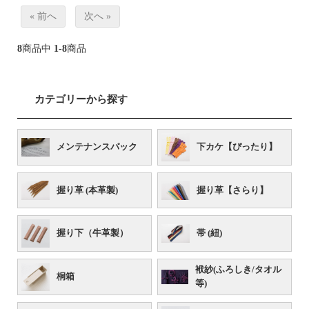
« 前へ
次へ »
8
商品中
1-8
商品
カテゴリーから探す
メンテナンスパック
下カケ【ぴったり】
握り革 (本革製)
握り革【さらり】
握り下（牛革製）
帯 (紐)
袱紗(ふろしき/タオル
桐箱
等)