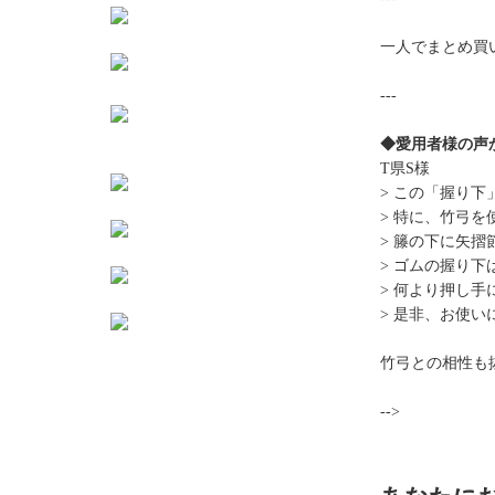
一人でまとめ買
---
◆愛用者様の声
T県S様
> この「握り
> 特に、竹弓
> 籐の下に矢
> ゴムの握り
> 何より押し
> 是非、お使
竹弓との相性も
-->