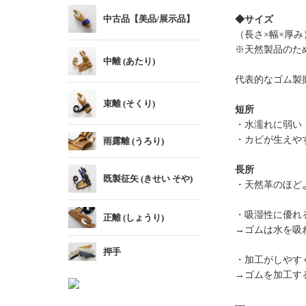
中古品【美品/展示品】
◆サイズ
（長さ×幅×厚み）約8
※天然製品のた
中離 (あたり)
代表的なゴム製
束離 (そくり)
短所
・水濡れに弱い
・カビが生えや
雨露離 (うろり)
長所
既製征矢 (きせい そや)
・天然革のほど
・吸湿性に優れ
正離 (しょうり)
→ゴムは水を吸
押手
・加工がしやす
→ゴムを加工す
---