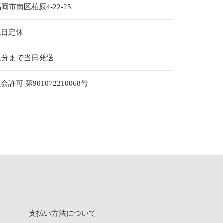
福岡市南区柏原4-22-25
祝日定休
注分まで当日発送
可 第901072210068号
支払い方法について