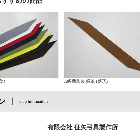
おすすめの商品
染)
A級燻革製 握革 (菱形)
ン
shop information
有限会社 征矢弓具製作所