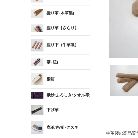
握り革 (本革製)
握り革【さらり】
握り下（牛革製）
帯 (紐)
桐箱
袱紗(ふろしき/タオル等)
下げ革
鹿革/糸/針/クスネ
牛革製の高品質