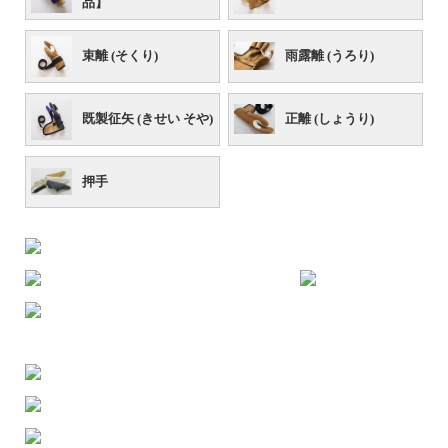
品】
束離 (そくり)
雨露離 (うろり)
既製征矢 (きせい そや)
正離 (しょうり)
押手