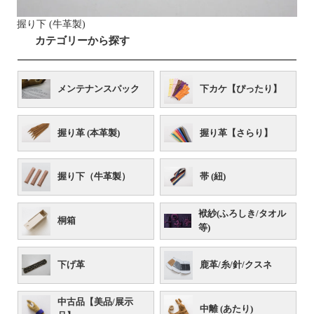
握り下 (牛革製)
カテゴリーから探す
メンテナンスパック
下カケ【ぴったり】
握り革 (本革製)
握り革【さらり】
握り下（牛革製）
帯 (紐)
袱紗(ふろしき/タオル
桐箱
等)
下げ革
鹿革/糸/針/クスネ
中古品【美品/展示
中離 (あたり)