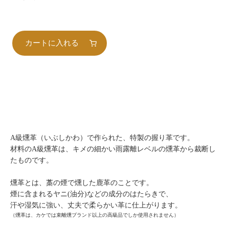
カートに入れる
A級燻革（いぶしかわ）で作られた、特製の握り革です。
材料のA級燻革は、キメの細かい雨露離レベルの燻革から裁断し
たものです。
燻革とは、藁の煙で燻した鹿革のことです。
煙に含まれるヤニ(油分)などの成分のはたらきで、
汗や湿気に強い、丈夫で柔らかい革に仕上がります。
（燻革は、カケでは束離燻ブランド以上の高級品でしか使用されません）