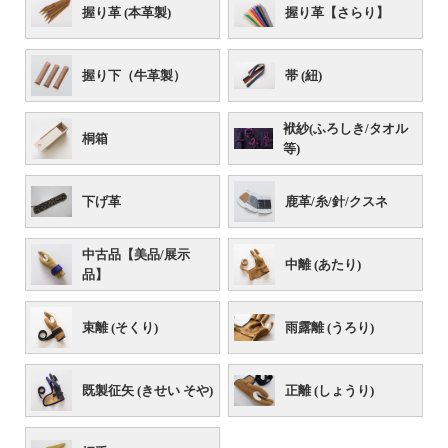
握り革 (本革製)
握り革【さらり】
握り下（牛革製）
帯 (紐)
袱紗(ふろしき/タオル
桐箱
等)
下げ革
鹿革/糸/針/クスネ
中古品【美品/展示
中離 (あたり)
品】
束離 (そくり)
雨露離 (うろり)
既製征矢 (きせい そや)
正離 (しょうり)