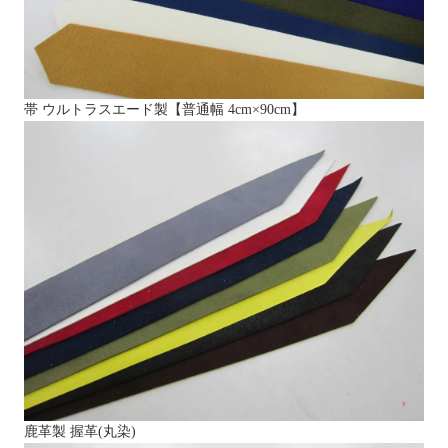
帯 ウルトラスエード製【普通幅 4cm×90cm】
鹿革製 握革(丸染)