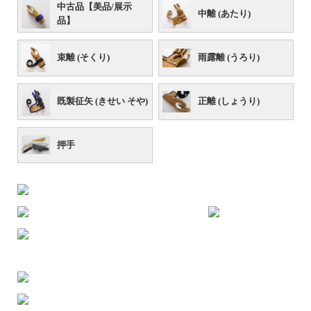
中古品【美品/展示
中離 (あたり)
品】
束離 (そくり)
雨露離 (うろり)
既製征矢 (きせい そや)
正離 (しょうり)
押手