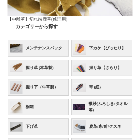
【中離革】切れ端鹿革(修理用)
カテゴリーから探す
メンテナンスパック
下カケ【ぴったり】
握り革 (本革製)
握り革【さらり】
握り下（牛革製）
帯 (紐)
袱紗(ふろしき/タオル
桐箱
等)
下げ革
鹿革/糸/針/クスネ