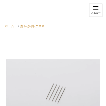
メニュー
ホーム
>
鹿革/糸/針/クスネ