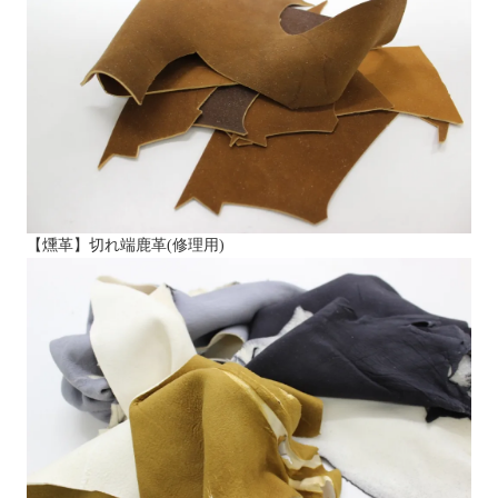
【燻革】切れ端鹿革(修理用)