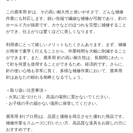
この鹿革用 針は、その高い耐久性と使いやすさで、どんな補修
作業にも対応します。鋭い先端で繊細な補修が可能であり、針の
ホールド力が抜群です。カケなどのほつれを完璧に補修すること
ができ、仕上がりは驚くほどに美しくなります。
利用者にとって嬉しいメリットもたくさんあります。まず、補修
が簡単で素早く行えることから、作業時間を大幅に削減すること
ができます。また、鹿革用 針の高い耐久性は、長期間にわたっ
て針を何度も使用することができるため、経済的です。さらに、
針の使い心地も非常に良く、多様な補修作業において、鹿革用
針はあなたの頼れる相棒となるでしょう。
＜取り扱い注意事項＞
- 火気に近づけたり、高温の場所に置かないでください。
- お子様の手の届かない場所に保管してください。
鹿革用 針(プロ用)は、品質と価格を両立させた優れた商品です。
補修作業をスムーズに行いたい方、高品質な道具をお探しの方に
おすすめです。