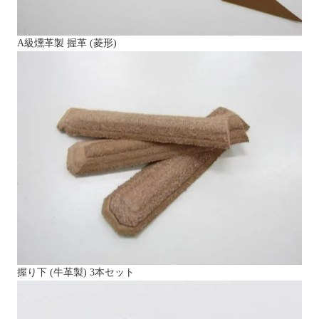
A級燻革製 握革 (菱形)
握り下 (牛革製) 3本セット