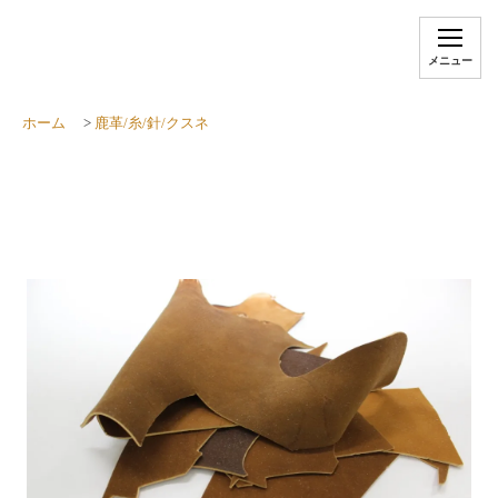
メニュー
ホーム
>
鹿革/糸/針/クスネ