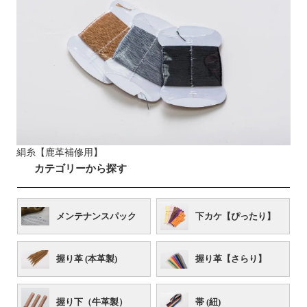
絹糸【鹿革補修用】
カテゴリーから探す
メンテナンスパック
下カケ【ぴったり】
握り革 (本革製)
握り革【さらり】
握り下（牛革製）
帯 (紐)