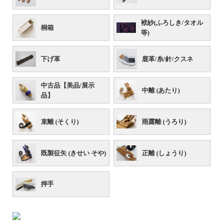
袱紗(ふろしき/タオル
桐箱
等)
下げ革
鹿革/糸/針/クスネ
中古品【美品/展示
中離 (あたり)
品】
束離 (そくり)
雨露離 (うろり)
既製征矢 (きせい そや)
正離 (しょうり)
押手