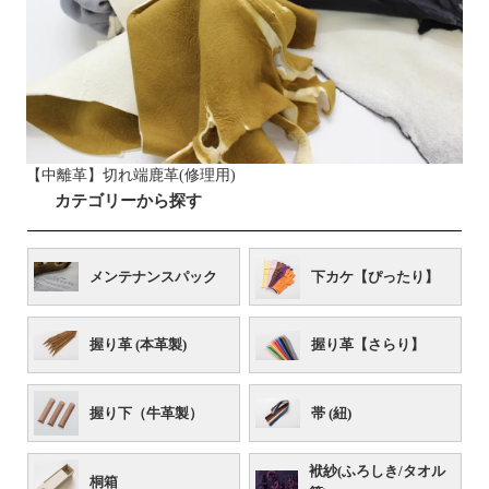
【中離革】切れ端鹿革(修理用)
カテゴリーから探す
メンテナンスパック
下カケ【ぴったり】
握り革 (本革製)
握り革【さらり】
握り下（牛革製）
帯 (紐)
袱紗(ふろしき/タオル
桐箱