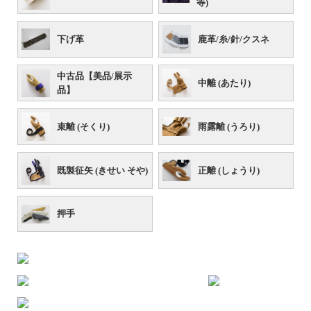
等)
下げ革
鹿革/糸/針/クスネ
中古品【美品/展示
中離 (あたり)
品】
束離 (そくり)
雨露離 (うろり)
既製征矢 (きせい そや)
正離 (しょうり)
押手